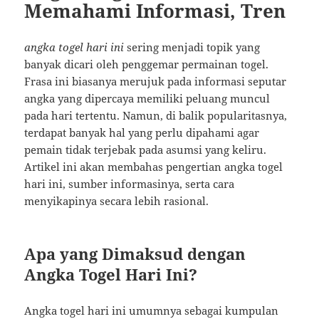
Memahami Informasi, Tren
angka togel hari ini
sering menjadi topik yang
banyak dicari oleh penggemar permainan togel.
Frasa ini biasanya merujuk pada informasi seputar
angka yang dipercaya memiliki peluang muncul
pada hari tertentu. Namun, di balik popularitasnya,
terdapat banyak hal yang perlu dipahami agar
pemain tidak terjebak pada asumsi yang keliru.
Artikel ini akan membahas pengertian angka togel
hari ini, sumber informasinya, serta cara
menyikapinya secara lebih rasional.
Apa yang Dimaksud dengan
Angka Togel Hari Ini?
Angka togel hari ini umumnya sebagai kumpulan