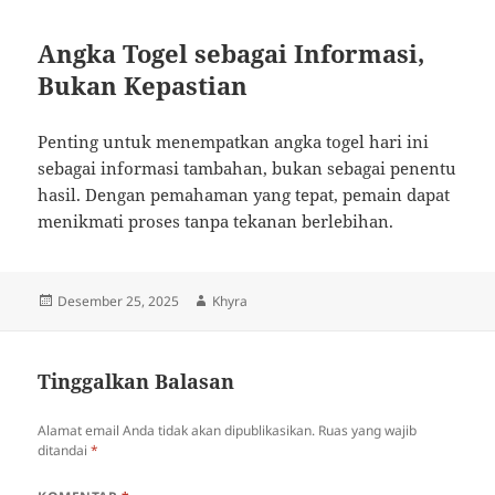
Angka Togel sebagai Informasi,
Bukan Kepastian
Penting untuk menempatkan angka togel hari ini
sebagai informasi tambahan, bukan sebagai penentu
hasil. Dengan pemahaman yang tepat, pemain dapat
menikmati proses tanpa tekanan berlebihan.
Diposkan
Penulis
Desember 25, 2025
Khyra
pada
Tinggalkan Balasan
Alamat email Anda tidak akan dipublikasikan.
Ruas yang wajib
ditandai
*