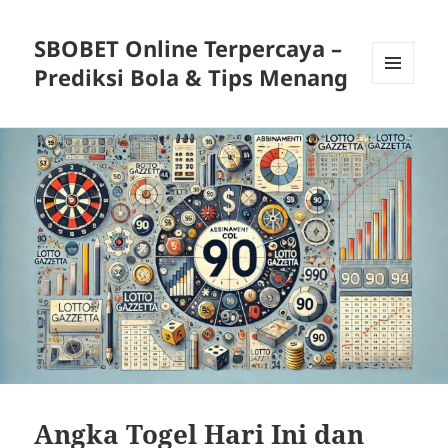
SBOBET Online Terpercaya –
Prediksi Bola & Tips Menang
MENU
DAN
WIDGET
Angka Togel Hari Ini dan