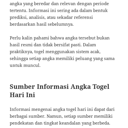
angka yang beredar dan relevan dengan periode
tertentu. Informasi ini sering ada dalam bentuk
prediksi, analisis, atau sekadar referensi
berdasarkan hasil sebelumnya.
Perlu kalin pahami bahwa angka tersebut bukan
hasil resmi dan tidak bersifat pasti. Dalam
praktiknya, togel menggunakan sistem acak,
sehingga setiap angka memiliki peluang yang sama
untuk muncul.
Sumber Informasi Angka Togel
Hari Ini
Informasi mengenai angka togel hari ini dapat dari
berbagai sumber. Namun, setiap sumber memiliki
pendekatan dan tingkat keandalan yang berbeda.