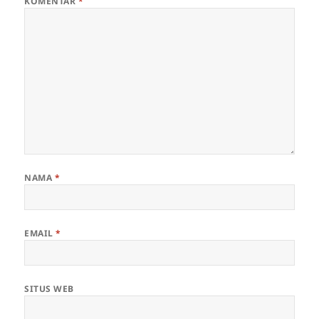
KOMENTAR
*
NAMA
*
EMAIL
*
SITUS WEB